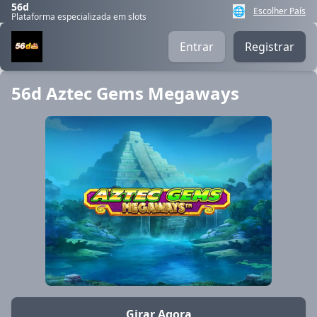
56d
🌐
Escolher País
Plataforma especializada em slots
Entrar
Registrar
56d Aztec Gems Megaways
Girar Agora