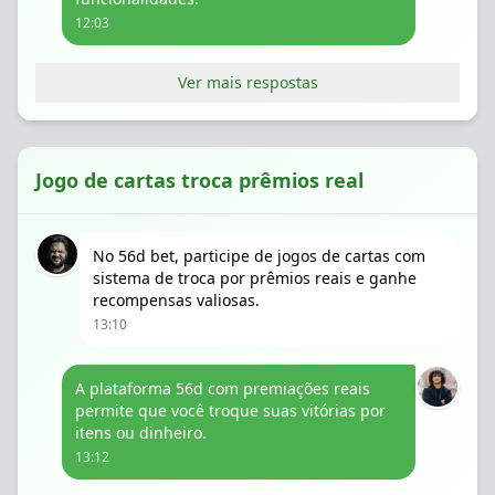
12:03
Ver mais respostas
Jogo de cartas troca prêmios real
No 56d bet, participe de jogos de cartas com
sistema de troca por prêmios reais e ganhe
recompensas valiosas.
13:10
A plataforma 56d com premiações reais
permite que você troque suas vitórias por
itens ou dinheiro.
13:12