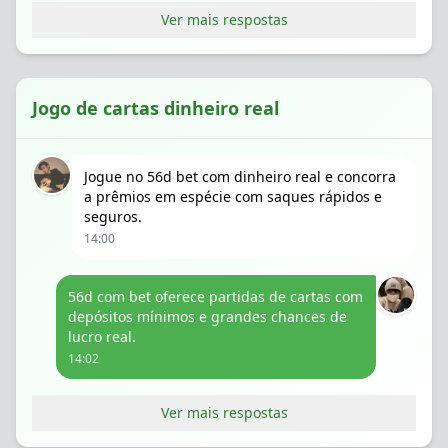
Ver mais respostas
Jogo de cartas dinheiro real
Jogue no 56d bet com dinheiro real e concorra
a prêmios em espécie com saques rápidos e
seguros.
14:00
56d com bet oferece partidas de cartas com
depósitos mínimos e grandes chances de
lucro real.
14:02
Ver mais respostas