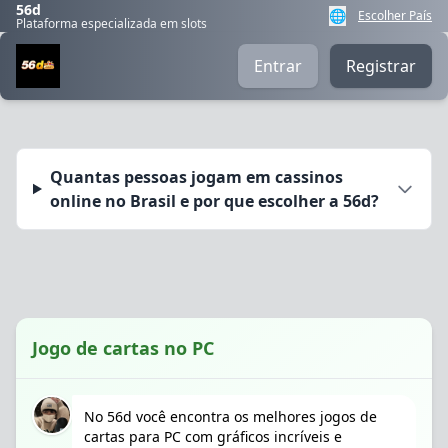
56d
🌐
Escolher País
Plataforma especializada em slots
Entrar
Registrar
Quantas pessoas jogam em cassinos
online no Brasil e por que escolher a 56d?
Jogo de cartas no PC
No 56d você encontra os melhores jogos de
cartas para PC com gráficos incríveis e