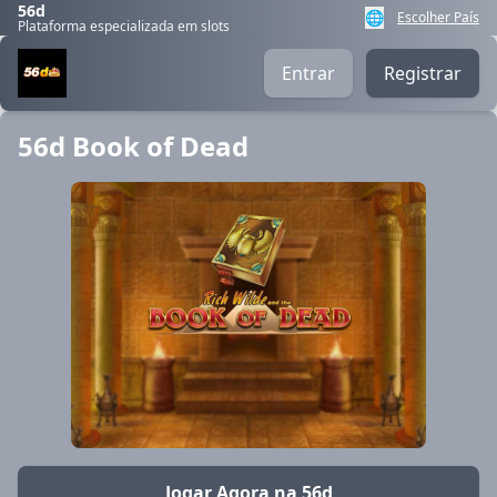
56d
🌐
Escolher País
Plataforma especializada em slots
Entrar
Registrar
56d Book of Dead
Jogar Agora na 56d