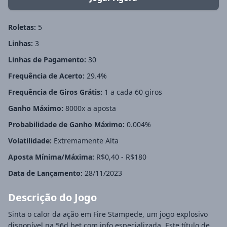
Roletas:
5
Linhas:
3
Linhas de Pagamento:
30
Frequência de Acerto:
29.4%
Frequência de Giros Grátis:
1 a cada 60 giros
Ganho Máximo:
8000x a aposta
Probabilidade de Ganho Máximo:
0.004%
Volatilidade:
Extremamente Alta
Aposta Mínima/Máxima:
R$0,40 - R$180
Data de Lançamento:
28/11/2023
Descrição do Jogo
Sinta o calor da ação em Fire Stampede, um jogo explosivo
disponível na 56d bet com info especializada. Este título de